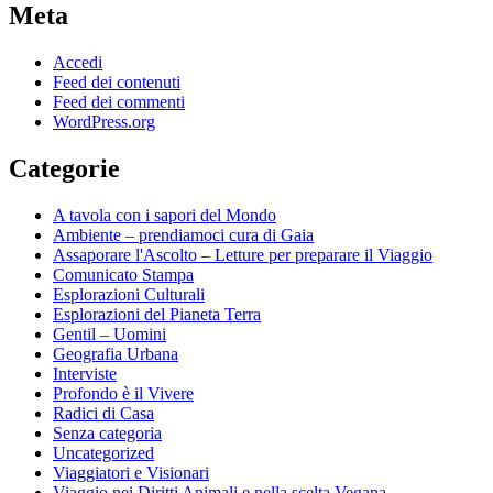
Meta
Accedi
Feed dei contenuti
Feed dei commenti
WordPress.org
Categorie
A tavola con i sapori del Mondo
Ambiente – prendiamoci cura di Gaia
Assaporare l'Ascolto – Letture per preparare il Viaggio
Comunicato Stampa
Esplorazioni Culturali
Esplorazioni del Pianeta Terra
Gentil – Uomini
Geografia Urbana
Interviste
Profondo è il Vivere
Radici di Casa
Senza categoria
Uncategorized
Viaggiatori e Visionari
Viaggio nei Diritti Animali e nella scelta Vegana