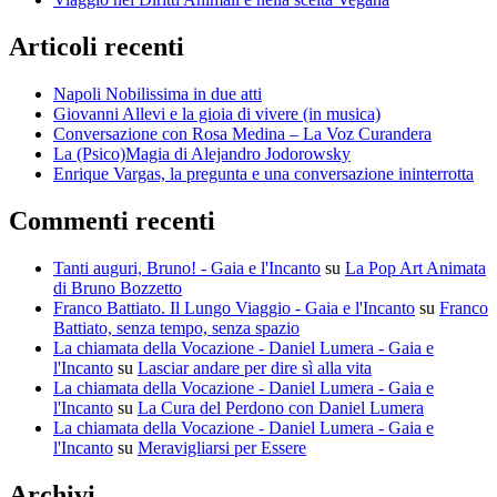
Articoli recenti
Napoli Nobilissima in due atti
Giovanni Allevi e la gioia di vivere (in musica)
Conversazione con Rosa Medina – La Voz Curandera
La (Psico)Magia di Alejandro Jodorowsky
Enrique Vargas, la pregunta e una conversazione ininterrotta
Commenti recenti
Tanti auguri, Bruno! - Gaia e l'Incanto
su
La Pop Art Animata
di Bruno Bozzetto
Franco Battiato. Il Lungo Viaggio - Gaia e l'Incanto
su
Franco
Battiato, senza tempo, senza spazio
La chiamata della Vocazione - Daniel Lumera - Gaia e
l'Incanto
su
Lasciar andare per dire sì alla vita
La chiamata della Vocazione - Daniel Lumera - Gaia e
l'Incanto
su
La Cura del Perdono con Daniel Lumera
La chiamata della Vocazione - Daniel Lumera - Gaia e
l'Incanto
su
Meravigliarsi per Essere
Archivi