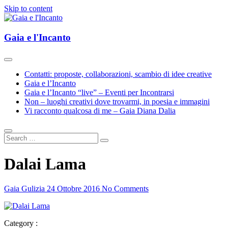
Skip to content
Esplorazioni d'Arte e Cultura(e)
Gaia e l'Incanto
Gaia e l'Incanto
Contatti: proposte, collaborazioni, scambio di idee creative
Gaia e l’Incanto
Gaia e l’Incanto “live” – Eventi per Incontrarsi
Non – luoghi creativi dove trovarmi, in poesia e immagini
Vi racconto qualcosa di me – Gaia Diana Dalia
Dalai Lama
Gaia Gulizia
24 Ottobre 2016
No Comments
Category :