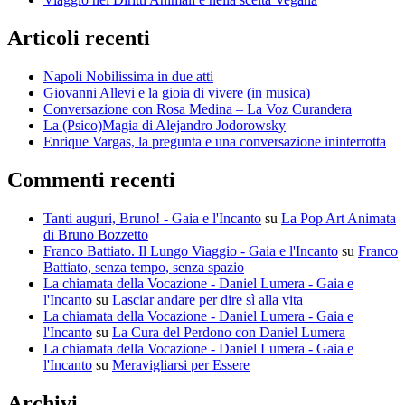
Articoli recenti
Napoli Nobilissima in due atti
Giovanni Allevi e la gioia di vivere (in musica)
Conversazione con Rosa Medina – La Voz Curandera
La (Psico)Magia di Alejandro Jodorowsky
Enrique Vargas, la pregunta e una conversazione ininterrotta
Commenti recenti
Tanti auguri, Bruno! - Gaia e l'Incanto
su
La Pop Art Animata
di Bruno Bozzetto
Franco Battiato. Il Lungo Viaggio - Gaia e l'Incanto
su
Franco
Battiato, senza tempo, senza spazio
La chiamata della Vocazione - Daniel Lumera - Gaia e
l'Incanto
su
Lasciar andare per dire sì alla vita
La chiamata della Vocazione - Daniel Lumera - Gaia e
l'Incanto
su
La Cura del Perdono con Daniel Lumera
La chiamata della Vocazione - Daniel Lumera - Gaia e
l'Incanto
su
Meravigliarsi per Essere
Archivi