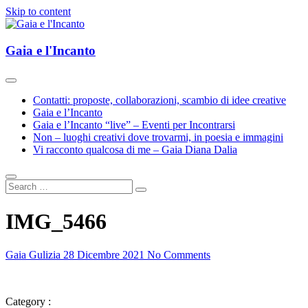
Skip to content
Esplorazioni d'Arte e Cultura(e)
Gaia e l'Incanto
Gaia e l'Incanto
Contatti: proposte, collaborazioni, scambio di idee creative
Gaia e l’Incanto
Gaia e l’Incanto “live” – Eventi per Incontrarsi
Non – luoghi creativi dove trovarmi, in poesia e immagini
Vi racconto qualcosa di me – Gaia Diana Dalia
IMG_5466
Gaia Gulizia
28 Dicembre 2021
No Comments
Category :