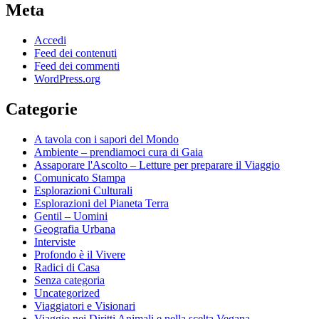
Meta
Accedi
Feed dei contenuti
Feed dei commenti
WordPress.org
Categorie
A tavola con i sapori del Mondo
Ambiente – prendiamoci cura di Gaia
Assaporare l'Ascolto – Letture per preparare il Viaggio
Comunicato Stampa
Esplorazioni Culturali
Esplorazioni del Pianeta Terra
Gentil – Uomini
Geografia Urbana
Interviste
Profondo è il Vivere
Radici di Casa
Senza categoria
Uncategorized
Viaggiatori e Visionari
Viaggio nei Diritti Animali e nella scelta Vegana