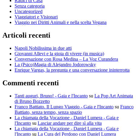
Radici di Casa
Senza categoria
Uncategorized
Viaggiatori e Visionari
Viaggio nei Diritti Animali e nella scelta Vegana
Articoli recenti
Napoli Nobilissima in due atti
Giovanni Allevi e la gioia di vivere (in musica)
Conversazione con Rosa Medina – La Voz Curandera
La (Psico)Magia di Alejandro Jodorowsky
Enrique Vargas, la pregunta e una conversazione ininterrotta
Commenti recenti
Tanti auguri, Bruno! - Gaia e l'Incanto
su
La Pop Art Animata
di Bruno Bozzetto
Franco Battiato. Il Lungo Viaggio - Gaia e l'Incanto
su
Franco
Battiato, senza tempo, senza spazio
La chiamata della Vocazione - Daniel Lumera - Gaia e
l'Incanto
su
Lasciar andare per dire sì alla vita
La chiamata della Vocazione - Daniel Lumera - Gaia e
l'Incanto
su
La Cura del Perdono con Daniel Lumera