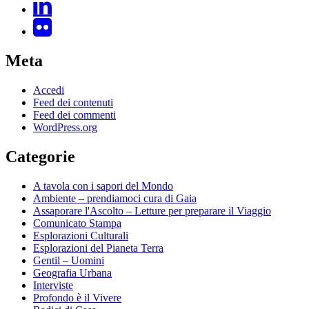
Meta
Accedi
Feed dei contenuti
Feed dei commenti
WordPress.org
Categorie
A tavola con i sapori del Mondo
Ambiente – prendiamoci cura di Gaia
Assaporare l'Ascolto – Letture per preparare il Viaggio
Comunicato Stampa
Esplorazioni Culturali
Esplorazioni del Pianeta Terra
Gentil – Uomini
Geografia Urbana
Interviste
Profondo è il Vivere