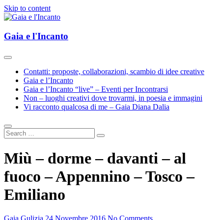
Skip to content
Esplorazioni d'Arte e Cultura(e)
Gaia e l'Incanto
Gaia e l'Incanto
Contatti: proposte, collaborazioni, scambio di idee creative
Gaia e l’Incanto
Gaia e l’Incanto “live” – Eventi per Incontrarsi
Non – luoghi creativi dove trovarmi, in poesia e immagini
Vi racconto qualcosa di me – Gaia Diana Dalia
Miù – dorme – davanti – al
fuoco – Appennino – Tosco –
Emiliano
Gaia Gulizia
24 Novembre 2016
No Comments