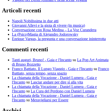
Articoli recenti
Napoli Nobilissima in due atti
Giovanni Allevi e la gioia di vivere (in musica)
Conversazione con Rosa Medina – La Voz Curandera
La (Psico)Magia di Alejandro Jodorowsky
Enrique Vargas, la pregunta e una conversazione ininterrotta
Commenti recenti
Tanti auguri, Bruno! - Gaia e l'Incanto
su
La Pop Art Animata
di Bruno Bozzetto
Franco Battiato. Il Lungo Viaggio - Gaia e l'Incanto
su
Franco
Battiato, senza tempo, senza spazio
La chiamata della Vocazione - Daniel Lumera - Gaia e
l'Incanto
su
Lasciar andare per dire sì alla vita
La chiamata della Vocazione - Daniel Lumera - Gaia e
l'Incanto
su
La Cura del Perdono con Daniel Lumera
La chiamata della Vocazione - Daniel Lumera - Gaia e
l'Incanto
su
Meravigliarsi per Essere
Archivi