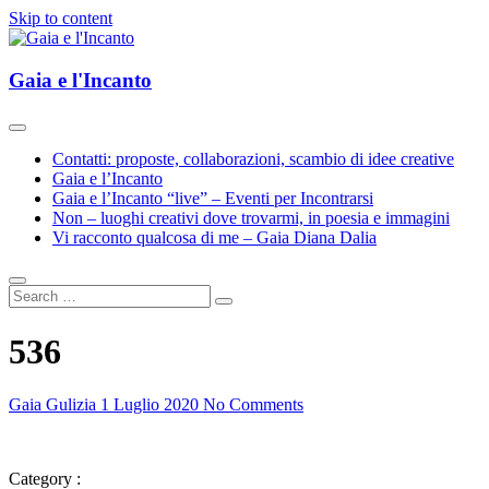
Skip to content
Esplorazioni d'Arte e Cultura(e)
Gaia e l'Incanto
Gaia e l'Incanto
Contatti: proposte, collaborazioni, scambio di idee creative
Gaia e l’Incanto
Gaia e l’Incanto “live” – Eventi per Incontrarsi
Non – luoghi creativi dove trovarmi, in poesia e immagini
Vi racconto qualcosa di me – Gaia Diana Dalia
536
Gaia Gulizia
1 Luglio 2020
No Comments
Category :