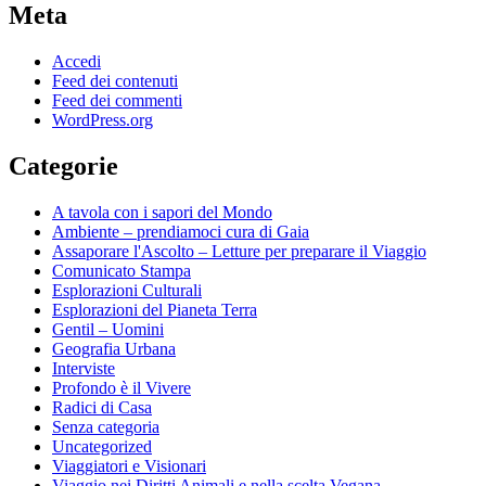
Meta
Accedi
Feed dei contenuti
Feed dei commenti
WordPress.org
Categorie
A tavola con i sapori del Mondo
Ambiente – prendiamoci cura di Gaia
Assaporare l'Ascolto – Letture per preparare il Viaggio
Comunicato Stampa
Esplorazioni Culturali
Esplorazioni del Pianeta Terra
Gentil – Uomini
Geografia Urbana
Interviste
Profondo è il Vivere
Radici di Casa
Senza categoria
Uncategorized
Viaggiatori e Visionari
Viaggio nei Diritti Animali e nella scelta Vegana