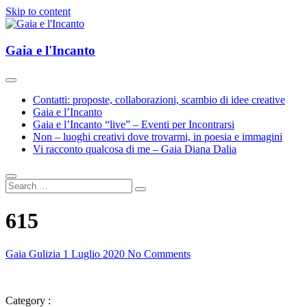
Skip to content
Esplorazioni d'Arte e Cultura(e)
Gaia e l'Incanto
Gaia e l'Incanto
Contatti: proposte, collaborazioni, scambio di idee creative
Gaia e l’Incanto
Gaia e l’Incanto “live” – Eventi per Incontrarsi
Non – luoghi creativi dove trovarmi, in poesia e immagini
Vi racconto qualcosa di me – Gaia Diana Dalia
615
Gaia Gulizia
1 Luglio 2020
No Comments
Category :