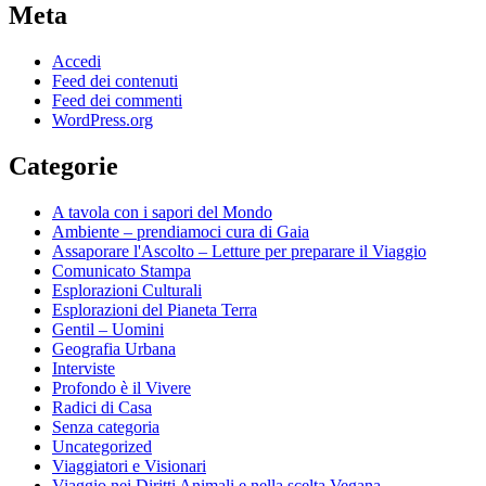
Meta
Accedi
Feed dei contenuti
Feed dei commenti
WordPress.org
Categorie
A tavola con i sapori del Mondo
Ambiente – prendiamoci cura di Gaia
Assaporare l'Ascolto – Letture per preparare il Viaggio
Comunicato Stampa
Esplorazioni Culturali
Esplorazioni del Pianeta Terra
Gentil – Uomini
Geografia Urbana
Interviste
Profondo è il Vivere
Radici di Casa
Senza categoria
Uncategorized
Viaggiatori e Visionari
Viaggio nei Diritti Animali e nella scelta Vegana