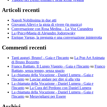
Articoli recenti
Napoli Nobilissima in due atti
Giovanni Allevi e la gioia di vivere (in musica)
Conversazione con Rosa Medina – La Voz Curandera
La (Psico)Magia di Alejandro Jodorowsky
Enrique Vargas, la pregunta e una conversazione ininterrotta
Commenti recenti
Tanti auguri, Bruno! - Gaia e l'Incanto
su
La Pop Art Animata
di Bruno Bozzetto
Franco Battiato. Il Lungo Viaggio - Gaia e l'Incanto
su
Franco
Battiato, senza tempo, senza spazio
La chiamata della Vocazione - Daniel Lumera - Gaia e
l'Incanto
su
Lasciar andare per dire sì alla vita
La chiamata della Vocazione - Daniel Lumera - Gaia e
l'Incanto
su
La Cura del Perdono con Daniel Lumera
La chiamata della Vocazione - Daniel Lumera - Gaia e
l'Incanto
su
Meravigliarsi per Essere
Archivi