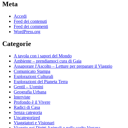
Meta
Accedi
Feed dei contenuti
Feed dei commenti
WordPress.org
Categorie
A tavola con i sapori del Mondo
Ambiente – prendiamoci cura di Gaia
Assaporare l'Ascolto – Letture per preparare il Viaggio
Comunicato Stampa
Esplorazioni Culturali
Esplorazioni del Pianeta Terra
Gentil – Uomini
Geografia Urbana
Interviste
Profondo è il Vivere
Radici di Casa
Senza categoria
Uncategorized
Viaggiatori e Visionari
Viaggio nei Diritti Animali e nella scelta Vegana