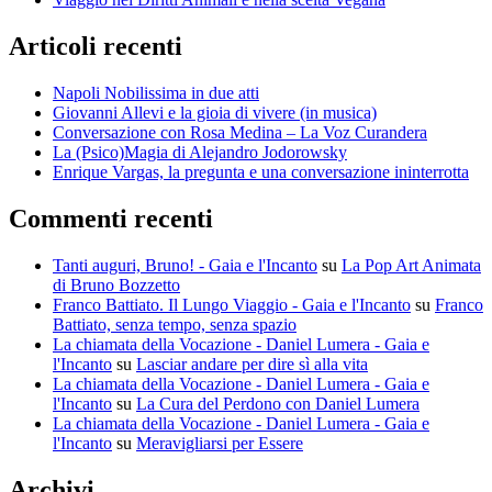
Articoli recenti
Napoli Nobilissima in due atti
Giovanni Allevi e la gioia di vivere (in musica)
Conversazione con Rosa Medina – La Voz Curandera
La (Psico)Magia di Alejandro Jodorowsky
Enrique Vargas, la pregunta e una conversazione ininterrotta
Commenti recenti
Tanti auguri, Bruno! - Gaia e l'Incanto
su
La Pop Art Animata
di Bruno Bozzetto
Franco Battiato. Il Lungo Viaggio - Gaia e l'Incanto
su
Franco
Battiato, senza tempo, senza spazio
La chiamata della Vocazione - Daniel Lumera - Gaia e
l'Incanto
su
Lasciar andare per dire sì alla vita
La chiamata della Vocazione - Daniel Lumera - Gaia e
l'Incanto
su
La Cura del Perdono con Daniel Lumera
La chiamata della Vocazione - Daniel Lumera - Gaia e
l'Incanto
su
Meravigliarsi per Essere
Archivi