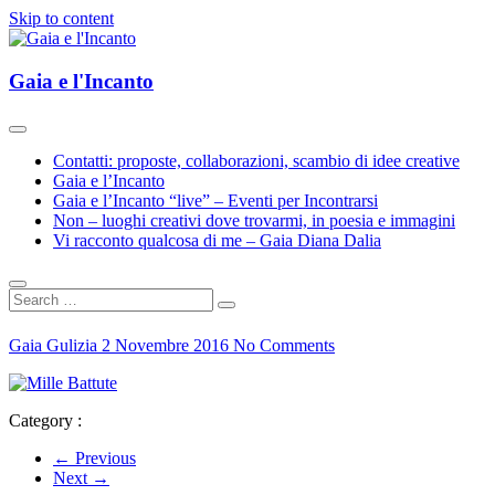
Skip to content
Esplorazioni d'Arte e Cultura(e)
Gaia e l'Incanto
Gaia e l'Incanto
Contatti: proposte, collaborazioni, scambio di idee creative
Gaia e l’Incanto
Gaia e l’Incanto “live” – Eventi per Incontrarsi
Non – luoghi creativi dove trovarmi, in poesia e immagini
Vi racconto qualcosa di me – Gaia Diana Dalia
Gaia Gulizia
2 Novembre 2016
No Comments
Category :
← Previous
Next →