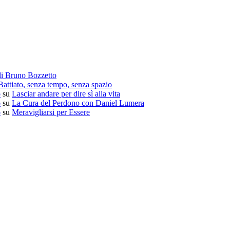
di Bruno Bozzetto
attiato, senza tempo, senza spazio
o
su
Lasciar andare per dire sì alla vita
o
su
La Cura del Perdono con Daniel Lumera
o
su
Meravigliarsi per Essere