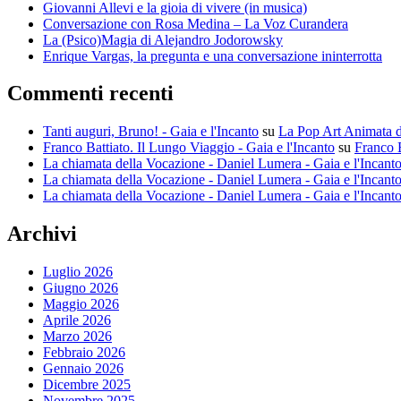
Giovanni Allevi e la gioia di vivere (in musica)
Conversazione con Rosa Medina – La Voz Curandera
La (Psico)Magia di Alejandro Jodorowsky
Enrique Vargas, la pregunta e una conversazione ininterrotta
Commenti recenti
Tanti auguri, Bruno! - Gaia e l'Incanto
su
La Pop Art Animata 
Franco Battiato. Il Lungo Viaggio - Gaia e l'Incanto
su
Franco B
La chiamata della Vocazione - Daniel Lumera - Gaia e l'Incant
La chiamata della Vocazione - Daniel Lumera - Gaia e l'Incant
La chiamata della Vocazione - Daniel Lumera - Gaia e l'Incant
Archivi
Luglio 2026
Giugno 2026
Maggio 2026
Aprile 2026
Marzo 2026
Febbraio 2026
Gennaio 2026
Dicembre 2025
Novembre 2025