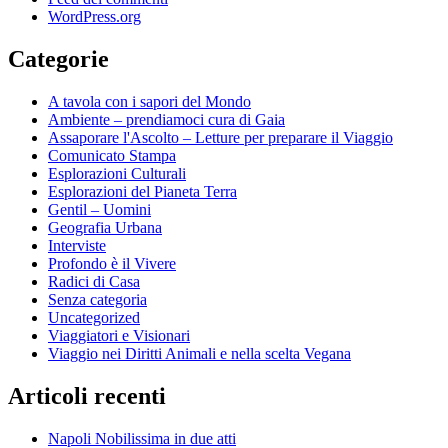
WordPress.org
Categorie
A tavola con i sapori del Mondo
Ambiente – prendiamoci cura di Gaia
Assaporare l'Ascolto – Letture per preparare il Viaggio
Comunicato Stampa
Esplorazioni Culturali
Esplorazioni del Pianeta Terra
Gentil – Uomini
Geografia Urbana
Interviste
Profondo è il Vivere
Radici di Casa
Senza categoria
Uncategorized
Viaggiatori e Visionari
Viaggio nei Diritti Animali e nella scelta Vegana
Articoli recenti
Napoli Nobilissima in due atti