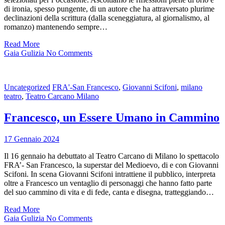
di ironia, spesso pungente, di un autore che ha attraversato plurime
declinazioni della scrittura (dalla sceneggiatura, al giornalismo, al
romanzo) mantenendo sempre…
Read More
Gaia Gulizia
No Comments
Uncategorized
FRA'-San Francesco
,
Giovanni Scifoni
,
milano
teatro
,
Teatro Carcano Milano
Francesco, un Essere Umano in Cammino
17 Gennaio 2024
Il 16 gennaio ha debuttato al Teatro Carcano di Milano lo spettacolo
FRA’- San Francesco, la superstar del Medioevo, di e con Giovanni
Scifoni. In scena Giovanni Scifoni intrattiene il pubblico, interpreta
oltre a Francesco un ventaglio di personaggi che hanno fatto parte
del suo cammino di vita e di fede, canta e disegna, tratteggiando…
Read More
Gaia Gulizia
No Comments