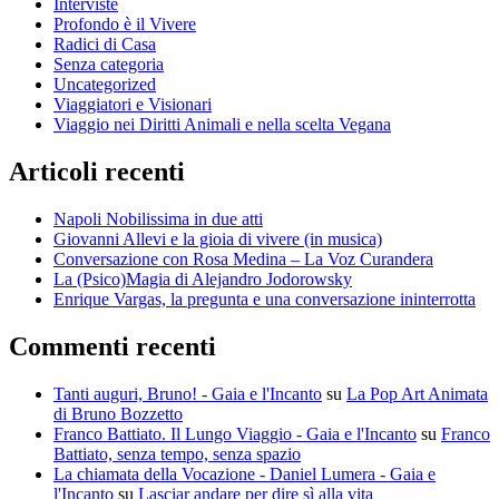
Interviste
Profondo è il Vivere
Radici di Casa
Senza categoria
Uncategorized
Viaggiatori e Visionari
Viaggio nei Diritti Animali e nella scelta Vegana
Articoli recenti
Napoli Nobilissima in due atti
Giovanni Allevi e la gioia di vivere (in musica)
Conversazione con Rosa Medina – La Voz Curandera
La (Psico)Magia di Alejandro Jodorowsky
Enrique Vargas, la pregunta e una conversazione ininterrotta
Commenti recenti
Tanti auguri, Bruno! - Gaia e l'Incanto
su
La Pop Art Animata
di Bruno Bozzetto
Franco Battiato. Il Lungo Viaggio - Gaia e l'Incanto
su
Franco
Battiato, senza tempo, senza spazio
La chiamata della Vocazione - Daniel Lumera - Gaia e
l'Incanto
su
Lasciar andare per dire sì alla vita