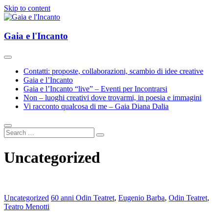
Skip to content
Esplorazioni d'Arte e Cultura(e)
Gaia e l'Incanto
Gaia e l'Incanto
Contatti: proposte, collaborazioni, scambio di idee creative
Gaia e l’Incanto
Gaia e l’Incanto “live” – Eventi per Incontrarsi
Non – luoghi creativi dove trovarmi, in poesia e immagini
Vi racconto qualcosa di me – Gaia Diana Dalia
Uncategorized
Uncategorized
60 anni Odin Teatret
,
Eugenio Barba
,
Odin Teatret
,
Teatro Menotti