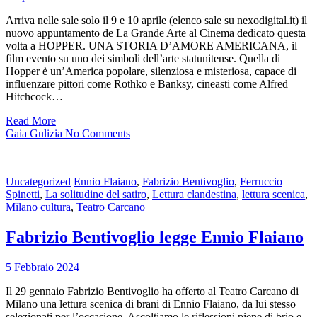
Arriva nelle sale solo il 9 e 10 aprile (elenco sale su nexodigital.it) il
nuovo appuntamento de La Grande Arte al Cinema dedicato questa
volta a HOPPER. UNA STORIA D’AMORE AMERICANA, il
film evento su uno dei simboli dell’arte statunitense. Quella di
Hopper è un’America popolare, silenziosa e misteriosa, capace di
influenzare pittori come Rothko e Banksy, cineasti come Alfred
Hitchcock…
Read More
Gaia Gulizia
No Comments
Uncategorized
Ennio Flaiano
,
Fabrizio Bentivoglio
,
Ferruccio
Spinetti
,
La solitudine del satiro
,
Lettura clandestina
,
lettura scenica
,
Milano cultura
,
Teatro Carcano
Fabrizio Bentivoglio legge Ennio Flaiano
5 Febbraio 2024
Il 29 gennaio Fabrizio Bentivoglio ha offerto al Teatro Carcano di
Milano una lettura scenica di brani di Ennio Flaiano, da lui stesso
selezionati per l’occasione. Ascoltiamo le riflessioni piene di brio e