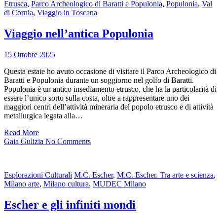
Etrusca
,
Parco Archeologico di Baratti e Populonia
,
Populonia
,
Val
di Cornia
,
Viaggio in Toscana
Viaggio nell’antica Populonia
15 Ottobre 2025
Questa estate ho avuto occasione di visitare il Parco Archeologico di
Baratti e Populonia durante un soggiorno nel golfo di Baratti.
Populonia è un antico insediamento etrusco, che ha la particolarità di
essere l’unico sorto sulla costa, oltre a rappresentare uno dei
maggiori centri dell’attività mineraria del popolo etrusco e di attività
metallurgica legata alla…
Read More
Gaia Gulizia
No Comments
Esplorazioni Culturali
M.C. Escher
,
M.C. Escher. Tra arte e scienza
,
Milano arte
,
Milano cultura
,
MUDEC Milano
Escher e gli infiniti mondi