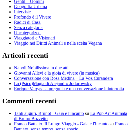
Gentil – Uomini
Geografia Urbana
Interviste
Profondo è il Vivere
Radici di Casa
Senza categoria
Uncategorized
Viaggiatori e Visionari
Viaggio nei Diritti Animali e nella scelta Vegana
Articoli recenti
Napoli Nobilissima in due atti
Giovanni Allevi e la gioia di vivere (in musica)
Conversazione con Rosa Medina – La Voz Curandera
La (Psico)Magia di Alejandro Jodorowsky
Enrique Vargas, la pregunta e una conversazione ininterrotta
Commenti recenti
Tanti auguri, Bruno! - Gaia e l'Incanto
su
La Pop Art Animata
di Bruno Bozzetto
Franco Battiato. Il Lungo Viaggio - Gaia e l'Incanto
su
Franco
Battiato, senza tempo, senza spazio