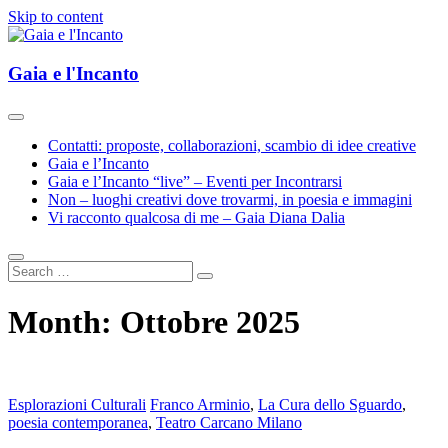
Skip to content
Esplorazioni d'Arte e Cultura(e)
Gaia e l'Incanto
Gaia e l'Incanto
Contatti: proposte, collaborazioni, scambio di idee creative
Gaia e l’Incanto
Gaia e l’Incanto “live” – Eventi per Incontrarsi
Non – luoghi creativi dove trovarmi, in poesia e immagini
Vi racconto qualcosa di me – Gaia Diana Dalia
Month:
Ottobre 2025
Esplorazioni Culturali
Franco Arminio
,
La Cura dello Sguardo
,
poesia contemporanea
,
Teatro Carcano Milano