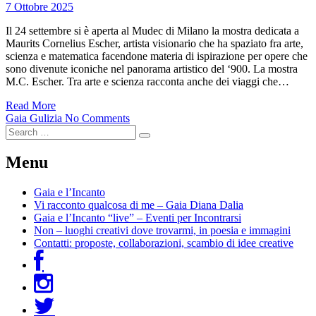
7 Ottobre 2025
Il 24 settembre si è aperta al Mudec di Milano la mostra dedicata a
Maurits Cornelius Escher, artista visionario che ha spaziato fra arte,
scienza e matematica facendone materia di ispirazione per opere che
sono divenute iconiche nel panorama artistico del ‘900. La mostra
M.C. Escher. Tra arte e scienza racconta anche dei viaggi che…
Read More
Gaia Gulizia
No Comments
Menu
Gaia e l’Incanto
Vi racconto qualcosa di me – Gaia Diana Dalia
Gaia e l’Incanto “live” – Eventi per Incontrarsi
Non – luoghi creativi dove trovarmi, in poesia e immagini
Contatti: proposte, collaborazioni, scambio di idee creative