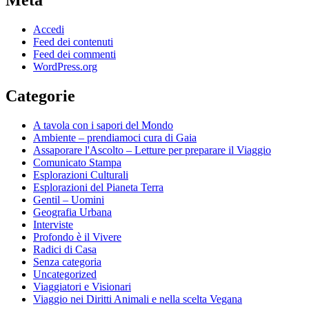
Meta
Accedi
Feed dei contenuti
Feed dei commenti
WordPress.org
Categorie
A tavola con i sapori del Mondo
Ambiente – prendiamoci cura di Gaia
Assaporare l'Ascolto – Letture per preparare il Viaggio
Comunicato Stampa
Esplorazioni Culturali
Esplorazioni del Pianeta Terra
Gentil – Uomini
Geografia Urbana
Interviste
Profondo è il Vivere
Radici di Casa
Senza categoria
Uncategorized
Viaggiatori e Visionari
Viaggio nei Diritti Animali e nella scelta Vegana