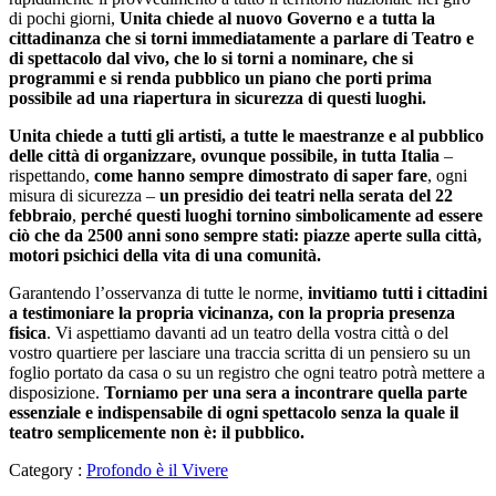
di pochi giorni,
Unita chiede al nuovo Governo e a tutta la
cittadinanza che si torni immediatamente a parlare di Teatro e
di spettacolo dal vivo, che lo si torni a nominare, che si
programmi e si renda pubblico un piano che porti prima
possibile ad una riapertura in sicurezza di questi luoghi.
Unita chiede a tutti gli artisti, a tutte le maestranze e al pubblico
delle città di organizzare, ovunque possibile, in tutta Italia
–
rispettando,
come hanno sempre dimostrato di saper fare
, ogni
misura di sicurezza –
un presidio dei teatri nella serata del 22
febbraio
,
perché questi luoghi tornino simbolicamente ad essere
ciò che da 2500 anni sono sempre stati: piazze aperte sulla città,
motori psichici della vita di una comunità.
Garantendo l’osservanza di tutte le norme,
invitiamo tutti i cittadini
a testimoniare la propria vicinanza, con la propria presenza
fisica
. Vi aspettiamo davanti ad un teatro della vostra città o del
vostro quartiere per lasciare una traccia scritta di un pensiero su un
foglio portato da casa o su un registro che ogni teatro potrà mettere a
disposizione.
Torniamo per una sera a incontrare quella parte
essenziale e indispensabile di ogni spettacolo senza la quale il
teatro semplicemente non è: il pubblico.
Category :
Profondo è il Vivere