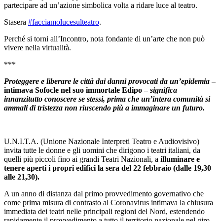
partecipare ad un’azione simbolica volta a ridare luce al teatro.
Stasera
#facciamolucesulteatro
.
Perché si torni all’Incontro, nota fondante di un’arte che non può
vivere nella virtualità.
***
Proteggere e liberare le città dai danni provocati da un’epidemia
–
intimava Sofocle nel suo immortale Edipo –
significa
innanzitutto conoscere se stessi, prima che un’intera comunità si
ammali di tristezza non riuscendo più a immaginare un futuro.
U.N.I.T.A. (Unione Nazionale Interpreti Teatro e Audiovisivo)
invita tutte le donne e gli uomini che dirigono i teatri italiani, da
quelli più piccoli fino ai grandi Teatri Nazionali, a
illuminare e
tenere aperti i propri edifici la sera del 22 febbraio (dalle 19,30
alle 21,30).
A un anno di distanza dal primo provvedimento governativo che
come prima misura di contrasto al Coronavirus intimava la chiusura
immediata dei teatri nelle principali regioni del Nord, estendendo
rapidamente il provvedimento a tutto il territorio nazionale nel giro