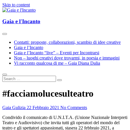
Skip to content
Esplorazioni d'Arte e Cultura(e)
Gaia e l'Incanto
Gaia e l'Incanto
Contatti: proposte, collaborazioni, scambio di idee creative
Gaia e l’Incanto
Gaia e l’Incanto “live” – Eventi per Incontrarsi
Non – luoghi creativi dove trovarmi, in poesia e immagini
Vi racconto qualcosa di me – Gaia Diana Dalia
#facciamolucesulteatro
Gaia Gulizia
22 Febbraio 2021
No Comments
Condivido il comunicato di U.N.I.T.A. (Unione Nazionale Interpreti
Teatro e Audiovisivo) che invita tutti gli operatori del mondo del
teatro e gli spettatori appassionati, stasera 22 febbraio 2021, a