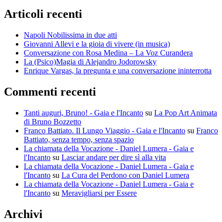
Articoli recenti
Napoli Nobilissima in due atti
Giovanni Allevi e la gioia di vivere (in musica)
Conversazione con Rosa Medina – La Voz Curandera
La (Psico)Magia di Alejandro Jodorowsky
Enrique Vargas, la pregunta e una conversazione ininterrotta
Commenti recenti
Tanti auguri, Bruno! - Gaia e l'Incanto
su
La Pop Art Animata
di Bruno Bozzetto
Franco Battiato. Il Lungo Viaggio - Gaia e l'Incanto
su
Franco
Battiato, senza tempo, senza spazio
La chiamata della Vocazione - Daniel Lumera - Gaia e
l'Incanto
su
Lasciar andare per dire sì alla vita
La chiamata della Vocazione - Daniel Lumera - Gaia e
l'Incanto
su
La Cura del Perdono con Daniel Lumera
La chiamata della Vocazione - Daniel Lumera - Gaia e
l'Incanto
su
Meravigliarsi per Essere
Archivi