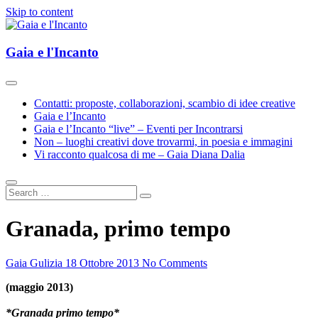
Skip to content
Esplorazioni d'Arte e Cultura(e)
Gaia e l'Incanto
Gaia e l'Incanto
Contatti: proposte, collaborazioni, scambio di idee creative
Gaia e l’Incanto
Gaia e l’Incanto “live” – Eventi per Incontrarsi
Non – luoghi creativi dove trovarmi, in poesia e immagini
Vi racconto qualcosa di me – Gaia Diana Dalia
Granada, primo tempo
Gaia Gulizia
18 Ottobre 2013
No Comments
(maggio 2013)
*Granada primo tempo*