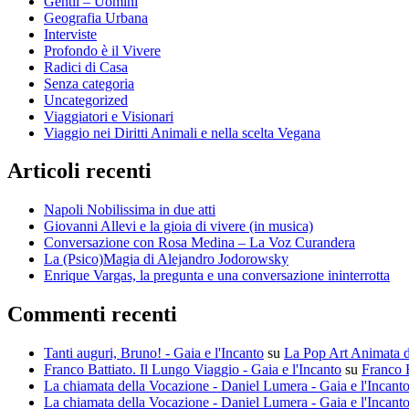
Gentil – Uomini
Geografia Urbana
Interviste
Profondo è il Vivere
Radici di Casa
Senza categoria
Uncategorized
Viaggiatori e Visionari
Viaggio nei Diritti Animali e nella scelta Vegana
Articoli recenti
Napoli Nobilissima in due atti
Giovanni Allevi e la gioia di vivere (in musica)
Conversazione con Rosa Medina – La Voz Curandera
La (Psico)Magia di Alejandro Jodorowsky
Enrique Vargas, la pregunta e una conversazione ininterrotta
Commenti recenti
Tanti auguri, Bruno! - Gaia e l'Incanto
su
La Pop Art Animata 
Franco Battiato. Il Lungo Viaggio - Gaia e l'Incanto
su
Franco B
La chiamata della Vocazione - Daniel Lumera - Gaia e l'Incant
La chiamata della Vocazione - Daniel Lumera - Gaia e l'Incant