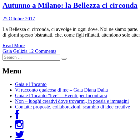
Autunno a Milano: la Bellezza ci circonda
25 Ottobre 2017
La Bellezza ci circonda, ci avvolge in ogni dove. Noi ne siamo parte. L
di giorni spesso bistrattati, che, come figli rifiutati, attendono solo a
Read More
Gaia Gulizia
12 Comments
Menu
Gaia e l’Incanto
Vi racconto qualcosa di me – Gaia Diana Dalia
Gaia e l’Incanto “live” – Eventi per Incontrarsi
Non – luoghi creativi dove trovarmi, in poesia e immagini
Contatti: proposte, collaborazioni, scambio di idee creative