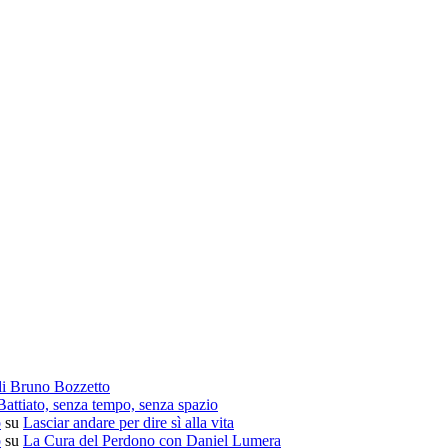
di Bruno Bozzetto
attiato, senza tempo, senza spazio
o
su
Lasciar andare per dire sì alla vita
o
su
La Cura del Perdono con Daniel Lumera